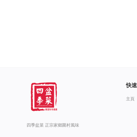
快速
主頁
四季盆菜 正宗家鄉圍村風味