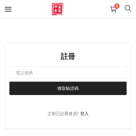
0
精選盆菜
羊腩煲系列
註冊
送禮佳品
大型盆菜活動咨詢 熱線24411436
獲取驗證碼
Reservation on large-scale Poon
Choi Party
我的最愛
之前已註冊會員?
登入
聯絡我們