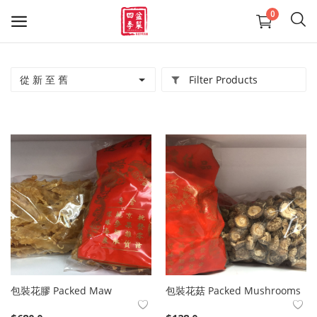
0
從 新 至 舊
Filter Products
精選盆菜
羊腩煲系列
送禮佳品
大型盆菜活動咨詢 熱線24411436
Reservation on large-scale Poon
Choi Party
我的最愛
包裝花膠 Packed Maw
包裝花菇 Packed Mushrooms
聯絡我們