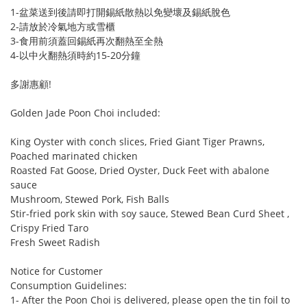
1-盆菜送到後請即打開錫紙散熱以免變壞及錫紙脫色
2-請放於冷氣地方或雪櫃
3-食用前須蓋回錫紙再次翻熱至全熱
4-以中火翻熱須時約15-20分鐘
多謝惠顧!
Golden Jade Poon Choi included:
King Oyster with conch slices, Fried Giant Tiger Prawns,
Poached marinated chicken
Roasted Fat Goose, Dried Oyster, Duck Feet with abalone
sauce
Mushroom, Stewed Pork, Fish Balls
Stir-fried pork skin with soy sauce, Stewed Bean Curd Sheet ,
Crispy Fried Taro
Fresh Sweet Radish
Notice for Customer
Consumption Guidelines:
1- After the Poon Choi is delivered, please open the tin foil to