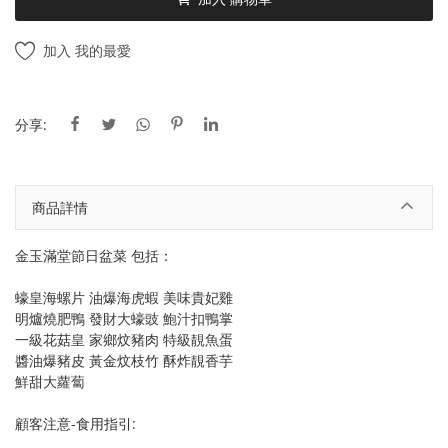
加入 我的最愛
分享:
商品詳情
金玉滿堂節日盆菜 包括：
蠔皇海螺片 油爆海虎蝦 美味貴妃雞
明爐燒肥鴨 發財大蠔豉 鮑汁扣鴨掌
一級花菇皇 家鄉炆豬肉 特級靚魚蛋
醬油爆豬皮 黃金炆枝竹 酥炸靚香芋
鮮甜大蘿蔔
顧客注意-食用指引: