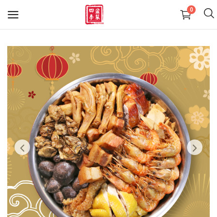
0
精選盆菜
羊腩煲系列
送禮佳品
大型盆菜活動咨詢 熱線24411436
Reservation on large-scale Poon
Choi Party
我的最愛
聯絡我們